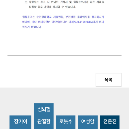
목록
심뇌혈
장기이
관질환
로봇수
여성암
전문진