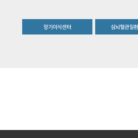
장기이식센터
심뇌혈관질