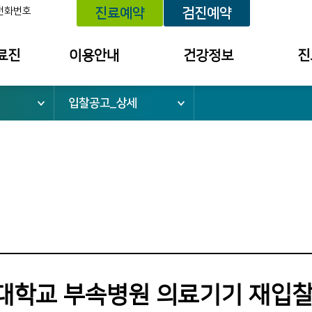
전화번호
진료예약
검진예약
료진
이용안내
건강정보
진
입찰공고_상세
위치 안내
건강정보
예약내
외래진료 안내
건강상담
진료 내
건강검진 안내
세미나/강좌안내
투약 내
입퇴원 안내
의료원보
검사결
소
응급진료 안내
검진 결
채혈실 이용안내
건강상담
병문안 안내
칭찬사연
간호간병통합서비스
불편/건
대학교 부속병원 의료기기 재입찰
수납창구 안내