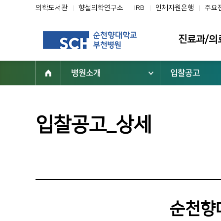
의학도서관
향설의학연구소
IRB
인체자원은행
주요
진료과/의
병원소개
입찰공고
진료과
의료진
클리닉
입찰공고_상세
전문진료센터
부설기관/연구
일반검진센터
진료협력센터
건강증진센터
순천향
진료지원부서