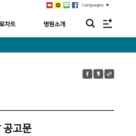
Languages
료차트
병원소개
역
병원개요
역
설립자
역
연혁
과조회
비전/미션/핵심가치
과 내역
안전보건경영방침
 내역조회
병원장 인사말
 내역
사회공헌
의 접수 내역
공지사항
 공고문
언론보도