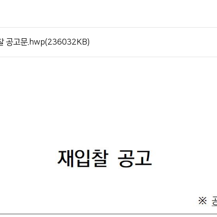
서류발급 안내
전화번호 안내
고문.hwp(236032KB)
장례식장 안내
모바일 앱