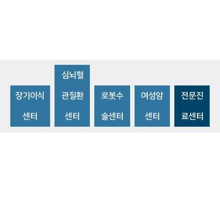
심뇌혈
장기이식
관질환
로봇수
여성암
전문진
센터
센터
술센터
센터
료센터
비급여수가조회
환자 권리와 의무
개인정보처리방침
이메일 무단수집거부