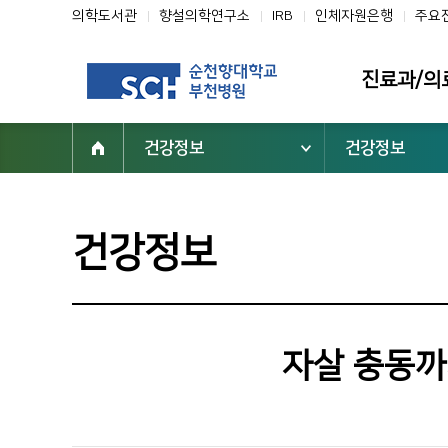
의학도서관
향설의학연구소
IRB
인체자원은행
주요
진료과/의
건강정보
건강정보
진료과
의료진
클리닉
건강정보
전문진료센터
부설기관/연구
일반검진센터
자살 충동까지
진료협력센터
건강증진센터
진료지원부서