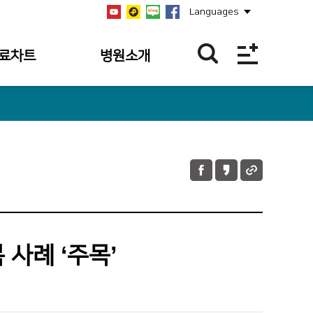
Languages
료차트
병원소개
역
병원개요
역
설립자
역
연혁
과조회
비전/미션/핵심가치
과 내역
안전보건경영방침
 내역조회
병원장 인사말
 사례 ‘주목’
 내역
사회공헌
의 접수 내역
공지사항
언론보도