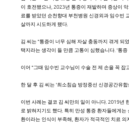
이 호전됐으나
년 통증이 재발하며 증상이 
, 2023
료를 받았던 순천향대 부천병원 신경외과 임수빈 
살까지 시도하게 됐다
.
김 씨는
통증이 너무 심해 자살 충동까지 겪게 되
“
택지라는 생각이 들 만큼 고통이 심했습니다
통증
. ‘
이어
그때 임수빈 교수님이 수술 전 제 손을 꼭 잡
“
한 달 후 김 씨는
최소침습 방정중선 신경공간유합
‘
이번 사례는 결코 김 씨만의 일이 아니다
년 
. 2019
로 밝혀지기도 했다
특히 만성 통증 환자들에게는 
.
환이라는 인식이 부족해
환자가 적극적인 치료 의
,