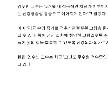
임수빈 교수는
개월 내 적극적인 치료가 이루어
“3
는 신경병증성 통증으로 이어지게 된다
고 말했다
”
.
이어
평균 수명 증가로 척추
‧
관절질환 고령층 환
“
질 수 있다
특히 정신 질환에 취약한 고령일수록 
.
들이 삶의 질을 회복할 수 있도록 신경외과 의사로
한편
임수빈 교수는 최근
고난도 무수혈 척수종양
,
‘
고 있다
.