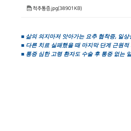
순천향대학교 부속 부천병원
의학도서관
척추통증.jpg(38901KB)
1899-5700
■
삶의 의지마저 앗아가는 요추 협착증
,
일상
■
다른 치료 실패했을 때 마지막 단계 근원적
■
통증 심한 고령 환자도 수술 후 통증 없는 