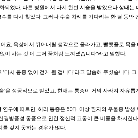
악화되었다
다른 병원에서 다시 한번 시술을 받았으나 상태는
.
교수를 다시 찾았다
그러나 수술 차례를 기다리는 한 달 동안 
.
었어요
옥상에서 뛰어내릴 생각으로 올라가고
빨랫줄로 목을 
.
,
 없이 사는 것
이 그저 꿈처럼 느껴졌습니다
라고 말했다
’
”
.
고
다시 통증 없이 걷게 될 겁니다
라고 말씀해 주셨습니다
그
‘
’
.
술
을 성공적으로 받았고
현재는 통증이 거의 사라져 자유롭게
’
,
한 연구에 따르면
허리 통증은
대 이상 환자의 우울증 발생
,
50
신경병증성 통증으로 인한 정신적 고통이 큰 비중을 차지한다
지를 갖지 못하는 경우가 많다
.