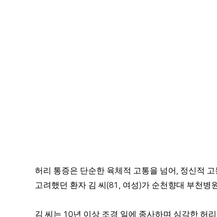
허리 통증은 단순한 육체적 고통을 넘어
정신적 고
,
고려했던 환자 김 씨
여성
가 순천향대 부천병원
(81,
)
김 씨는
년 이상 조경 일에 종사하며 심각한 허
10