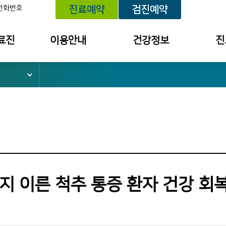
전화번호
진료예약
검진예약
료진
이용안내
건강정보
진
위치 안내
건강정보
예약내
외래진료 안내
건강상담
진료 내
건강검진 안내
세미나/강좌안내
투약 내
입퇴원 안내
의료원보
검사결
소
응급진료 안내
검진 결
채혈실 이용안내
건강상담
 이른 척추 통증 환자 건강 회복
병문안 안내
칭찬사연
간호간병통합서비스
불편/건
수납창구 안내