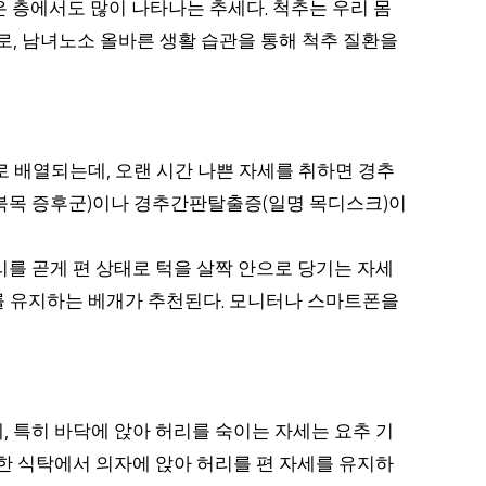
은 층에서도 많이 나타나는 추세다
척추는 우리 몸
.
로
남녀노소 올바른 생활 습관을 통해 척추 질환을
,
로 배열되는데
오랜 시간 나쁜 자세를 취하면 경추
,
북목 증후군
이나 경추간판탈출증
일명 목디스크
이
)
(
)
를 곧게 편 상태로 턱을 살짝 안으로 당기는 자세
를 유지하는 베개가 추천된다
모니터나 스마트폰을
.
데
특히 바닥에 앉아 허리를 숙이는 자세는 요추 기
,
한 식탁에서 의자에 앉아 허리를 편 자세를 유지하