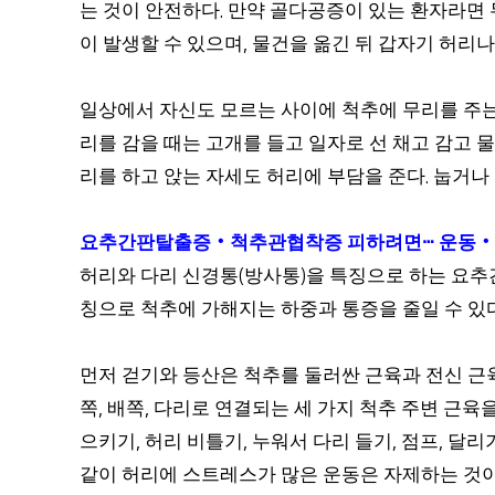
는 것이 안전하다
만약 골다공증이 있는 환자라면 
.
이 발생할 수 있으며
물건을 옮긴 뒤 갑자기 허리나
,
일상에서 자신도 모르는 사이에 척추에 무리를 주는
리를 감을 때는 고개를 들고 일자로 선 채고 감고
리를 하고 앉는 자세도 허리에 부담을 준다
눕거나 
.
요추간판탈출증
‧
척추관협착증 피하려면
ⵈ
운동
‧
허리와 다리 신경통
방사통
을 특징으로 하는 요
(
)
칭으로 척추에 가해지는 하중과 통증을 줄일 수 있
먼저 걷기와 등산은 척추를 둘러싼 근육과 전신 근
쪽
배쪽
다리로 연결되는 세 가지 척추 주변 근육
,
,
으키기
허리 비틀기
누워서 다리 들기
점프
달리기
,
,
,
,
같이 허리에 스트레스가 많은 운동은 자제하는 것