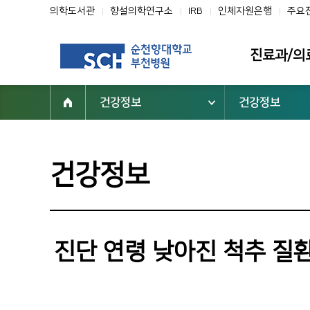
의학도서관
향설의학연구소
IRB
인체자원은행
주요
진료과/의
건강정보
건강정보
진료과
의료진
클리닉
건강정보
전문진료센터
부설기관/연구
일반검진센터
진단 연령 낮아진 척추 질환
진료협력센터
건강증진센터
진료지원부서