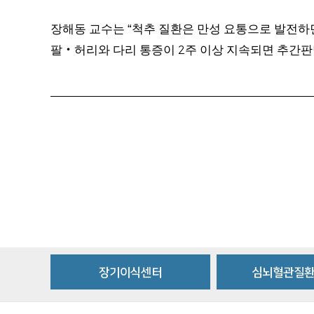
장해동 교수는
척추 질환은 만성 요통으로 발전하
“
팔
‧
허리와 다리 통증이
주 이상 지속되면 추간판
2
장기이식센터
심뇌혈관질