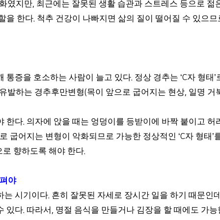
노화였지만
최근에는 잘못된 생활 습관과 스트레스 등으로 젊
,
할을 한다
척추 건강이 나빠지면 삶의 질이 떨어질 수 있으므
.
깨 통증을 호소하는 사람이 늘고 있다
정상 경추는
자 형태
.
‘C
’
 유발하는 경추후만변형
목이 앞으로 굽어지는 현상
일명 거
(
,
야 한다
의자에 앉을 때는 엉덩이를 등받이에 바짝 붙이고 허리
.
으로 굽어지는 변형이 악화되므로 가능한 정상적인
자 형태
‘C
’
로 향하도록 해야 한다
.
 펴야
증하는 시기이다
흔히 잘못된 자세로 장시간 일을 하기 때문인
.
수 있다
따라서
명절 음식을 만들거나 김장을 할 때에도 가능
.
,