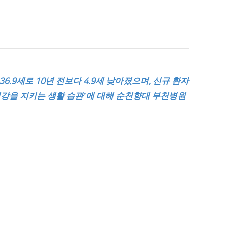
희망을 찾는 사람들
인재채용
병원HI
순천향 네트워크
세로
년 전보다
세 낮아졌으며
신규 환자
36.9
10
4.9
,
고객 행복글
건강을 지키는 생활 습관
에 대해 순천향대 부천병원
’
입찰공고