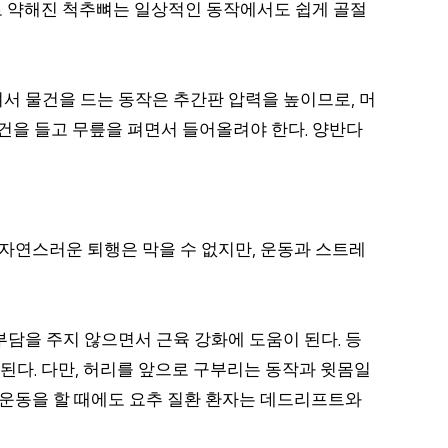
 약해진 척추뼈는 일상적인 동작에서도 쉽게 골절
여서 물건을 드는 동작은 추간판 압력을 높이므로
머
,
물건을 들고 무릎을 펴면서 들어올려야 한다
양반다
.
자연스러운 퇴행은 막을 수 없지만
운동과 스트레
,
부담을 주지 않으면서 근육 강화에 도움이 된다
등
.
 된다
다만
허리를 앞으로 구부리는 동작과 윗몸일
.
,
 운동을 할 때에도 요추 질환 환자는 데드리프트와