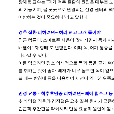
장해동 교수는
과거 척추 질환의 원인은 대부분 
“
의 기둥이며
몸 곳곳으로 연결되는 신경 센터의 역
,
예방하는 것이 중요하다
라고 말했다
”
.
경추 질환 피하려면
ⵈ
허리 펴고 고개 들어야
최근 컴퓨터
스마트폰 사용이 많아지면서 목과 어
,
배열이
자 형태
로 변형된다
이때 목
어깨 통증을
‘I
’
.
,
나타날 수 있다
.
이를 막으려면 평소 의식적으로 목과 등을 곧게 펴
를 취하는 것이 좋다
베개가 너무 높으면 목이 앞
.
볼 때는 받침대 등을 이용하여 시선이 약
위쪽으
15°
만성 요통
‧
척추후만증 피하려면
ⵈ
배에 힘주고 등
추석 명절 직후와 김장철은 요추 질환 환자가 급
립근과 추간판을 약화시켜 만성 요통의 원인이 될 