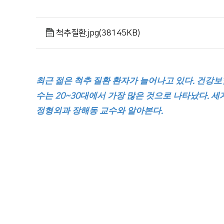
순천향대학교 부속 부천병원
의학도서관
1899-5700
척추질환.jpg(38145KB)
최근 젊은 척추 질환 환자가 늘어나고 있다
건강보
.
수는
대에서 가장 많은 것으로 나타났다
세
20~30
.
정형외과 장해동 교수와 알아본다
.