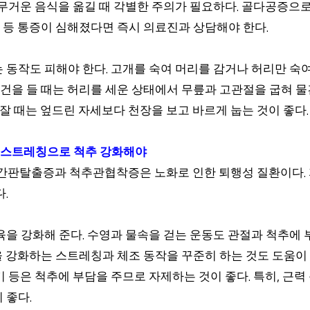
무거운 음식을 옮길 때 각별한 주의가 필요하다
골다공증으로
.
 등 통증이 심해졌다면 즉시 의료진과 상담해야 한다
.
 동작도 피해야 한다
고개를 숙여 머리를 감거나 허리만 숙
.
 물건을 들 때는 허리를 세운 상태에서 무릎과 고관절을 굽혀 
잘 때는 엎드린 자세보다 천장을 보고 바르게 눕는 것이 좋다
.
스트레칭으로 척추 강화해야
추간판탈출증과 척추관협착증은 노화로 인한 퇴행성 질환이다
.
다
.
육을 강화해 준다
수영과 물속을 걷는 운동도 관절과 척추에 
.
을 강화하는 스트레칭과 체조 동작을 꾸준히 하는 것도 도움이
 등은 척추에 부담을 주므로 자제하는 것이 좋다
특히
근력
.
,
이 좋다
.