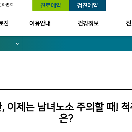
전화번호
진료예약
검진예약
료진
이용안내
건강정보
진
위치 안내
건강정보
예약내
외래진료 안내
건강상담
진료 내
건강검진 안내
세미나/강좌안내
투약 내
입퇴원 안내
의료원보
검사결
소
응급진료 안내
검진 결
채혈실 이용안내
건강상담
, 이제는 남녀노소 주의할 때! 
병문안 안내
칭찬사연
은?
간호간병통합서비스
불편/건
수납창구 안내