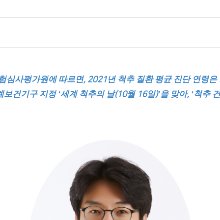
서류발급 안내
전화번호 안내
장례식장 안내
모바일 앱
험심사평가원에 따르면
년 척추 질환 평균 진단 연령은
, 2021
계보건기구 지정
세계 척추의 날
월
일
을 맞아
척추 
‘
(10
16
)’
, ‘