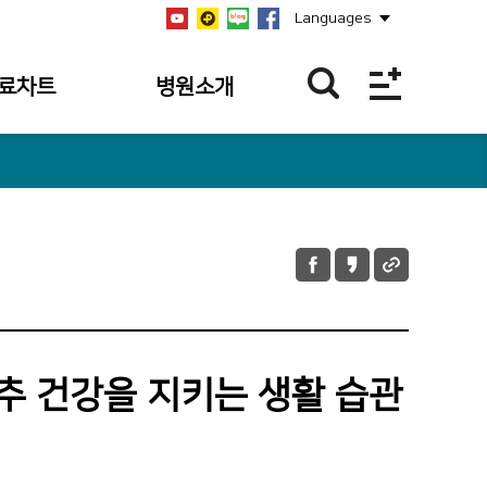
Languages
료차트
병원소개
역
병원개요
역
설립자
역
연혁
과조회
비전/미션/핵심가치
과 내역
안전보건경영방침
 내역조회
병원장 인사말
척추 건강을 지키는 생활 습관
 내역
사회공헌
의 접수 내역
공지사항
언론보도