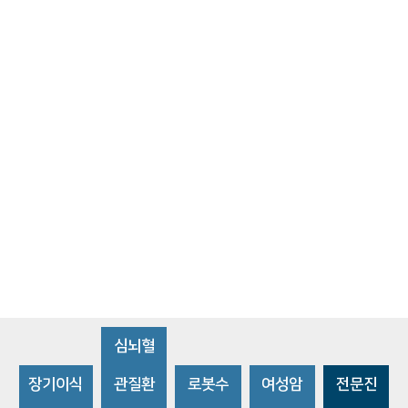
심뇌혈
장기이식
관질환
로봇수
여성암
전문진