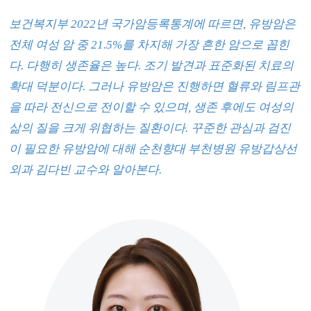
보건복지부
2022
년 국가암등록통계에 따르면
,
유방암은
전체 여성 암 중
21.5%
를 차지해 가장 흔한 암으로 꼽힌
다
.
다행히 생존율은 높다
.
조기 발견과 표준화된 치료의
확대 덕분이다
.
그러나 유방암은 진행하면 혈류와 림프관
을 따라 전신으로 전이할 수 있으며
,
생존 후에도 여성의
삶의 질을 크게 위협하는 질환이다
.
꾸준한 관심과 검진
이 필요한 유방암에 대해 순천향대 부천병원 유방갑상선
외과 김다빈 교수와 알아본다
.