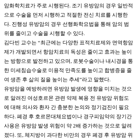
암화학치료가 주로 시행된다
.
조기 유방암의 경우 일반적
으로 수술을 먼저 시행하고 적절한 전신 치료를 시행한
다
.
진행성 유방암의 경우 선행화학요법을 통해 암의 범
위를 줄이고 수술을 시행할 수 있다
.
김다빈 교수는
“
최근에는 다양한 표적치료제와 면역항암
제가 개발되면서 항암치료의 독성은 줄이고 효과는 높이
는 방향으로 발전하고 있으며
,
로봇수술이나 내시경을 통
한 미세침습수술로 미용적 만족도를 높이고 합병증을 줄
여 생존 후 삶의 질을 높이는 추세
”
라고 말했다
.
유방암을 예방하려면 유방암 발생에 영향을 미치는 것으
로 알려진 여성호르몬 관련 약제 복용 전 유방암 위험도
에 대해 의사와 환자 간 충분한 논의와 정기검진이 필요
하다
.
폐경 후 호르몬대체요법이나 경구피임약의 장기간
사용은 유방암 발생 위험이 약
2
배 증가하는 것으로 알려
졌다
.
또
,
체지방이 과다한 비만의 경우 폐경 후 유방암 위