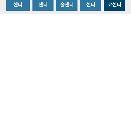
센터
센터
술센터
센터
료센터
비급여수가조회
환자 권리와 의무
개인정보처리방침
이메일 무단수집거부
주소 : 14584 경기도 부천시 조마루로 170
ⓒ 2019 BY SOONCHUNHYANG UNIVERSITY HOSPITAL. ALL RIGHTS
RESERVED.