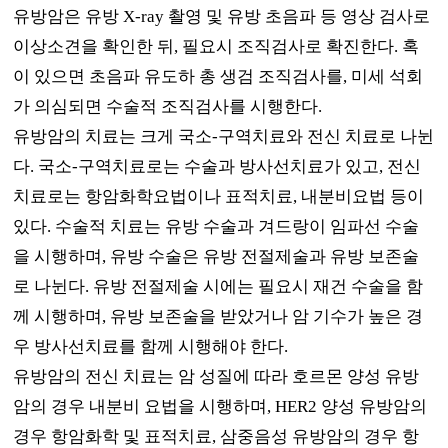
유방암은 유방
X-ray
촬영 및 유방 초음파 등 영상 검사로
이상소견을 확인한 뒤
,
필요시 조직검사로 확진한다
.
혹
이 있으면 초음파 유도하 총 생검 조직검사를
,
미세 석회
가 의심되면 수술적 조직검사를 시행한다
.
유방암의 치료는 크게 국소
-
구역치료와 전신 치료로 나뉜
다
.
국소
-
구역치료로는 수술과 방사선치료가 있고
,
전신
치료로는 항암화학요법이나 표적치료
,
내분비요법 등이
있다
.
수술적 치료는 유방 수술과 겨드랑이 임파선 수술
을 시행하며
,
유방 수술은 유방 전절제술과 유방 보존술
로 나뉜다
.
유방 전절제술 시에는 필요시 재건 수술을 함
께 시행하며
,
유방 보존술을 받았거나 암 기수가 높은 경
우 방사선치료를 함께 시행해야 한다
.
유방암의 전신 치료는 암 성질에 따라 호르몬 양성 유방
암의 경우 내분비 요법을 시행하며
, HER2
양성 유방암의
경우 항암화학 및 표적치료
,
삼중음성 유방암의 경우 항