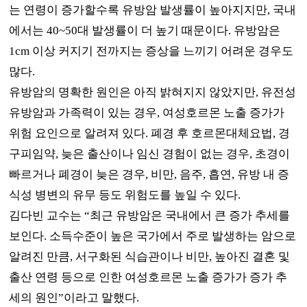
는 연령이 증가할수록 유방암 발생률이 높아지지만
,
국내
에서는
40~50
대 발생률이 더 높기 때문이다
.
유방암은
1cm
이상 커지기 전까지는 증상을 느끼기 어려운 경우도
많다
.
유방암의 명확한 원인은 아직 밝혀지지 않았지만
,
유전성
유방암과 가족력이 있는 경우
,
여성호르몬 노출 증가가
위험 요인으로 알려져 있다
.
폐경 후 호르몬대체요법
,
경
구피임약
,
늦은 출산이나 임신 경험이 없는 경우
,
초경이
빠르거나 폐경이 늦은 경우
,
비만
,
음주
,
흡연
,
유방 내 증
식성 병변의 유무 등도 위험도를 높일 수 있다
.
김다빈 교수는
“
최근 유방암은 국내에서 큰 증가 추세를
보인다
.
소득수준이 높은 국가에서 주로 발생하는 암으로
알려진 만큼
,
서구화된 식습관이나 비만
,
높아진 결혼 및
출산 연령 등으로 인한 여성호르몬 노출 증가가 증가 추
세의 원인
”
이라고 말했다
.