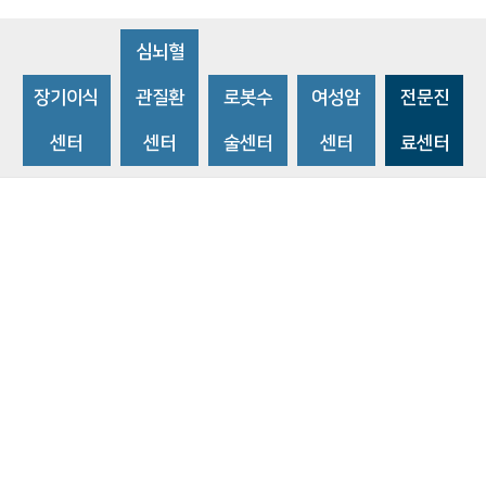
심뇌혈
장기이식
관질환
로봇수
여성암
전문진
센터
센터
술센터
센터
료센터
비급여수가조회
환자 권리와 의무
개인정보처리방침
이메일 무단수집거부