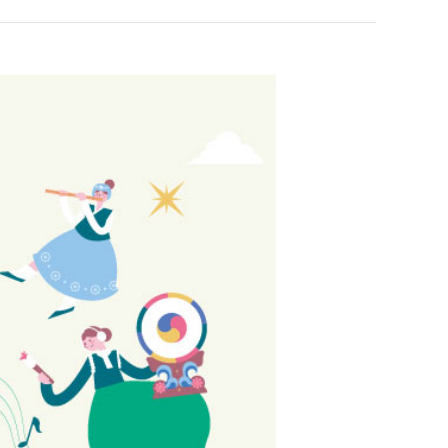
희망을 찾는 사람들
인재채용
병원HI
순천향 네트워크
고객 행복글
입찰공고