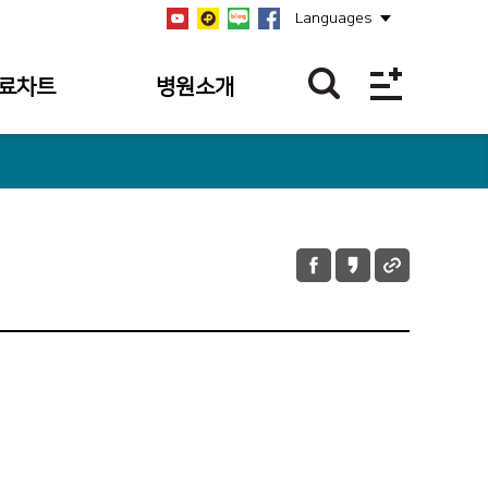
Languages
료차트
병원소개
역
병원개요
역
설립자
역
연혁
과조회
비전/미션/핵심가치
과 내역
안전보건경영방침
 내역조회
병원장 인사말
 내역
사회공헌
의 접수 내역
공지사항
언론보도