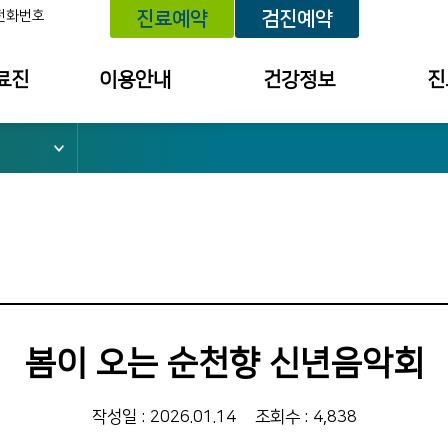
전화번호
진료예약
검진예약
료진
이용안내
건강정보
진
위치 안내
건강정보
예약내
외래진료 안내
건강상담
진료 내
건강검진 안내
세미나/강좌안내
투약 내
입퇴원 안내
의료원보
검사결
소
응급진료 안내
검진 결
채혈실 이용안내
건강상담
봄이 오는 순천향 신년음악회
병문안 안내
칭찬사연
간호간병통합서비스
불편/건
작성일 : 2026.01.14
조회수 : 4,838
수납창구 안내