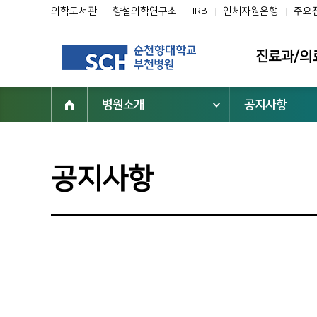
의학도서관
향설의학연구소
IRB
인체자원은행
주요
진료과/의
병원소개
공지사항
진료과
의료진
클리닉
공지사항
전문진료센터
부설기관/연구
일반검진센터
진료협력센터
건강증진센터
진료지원부서