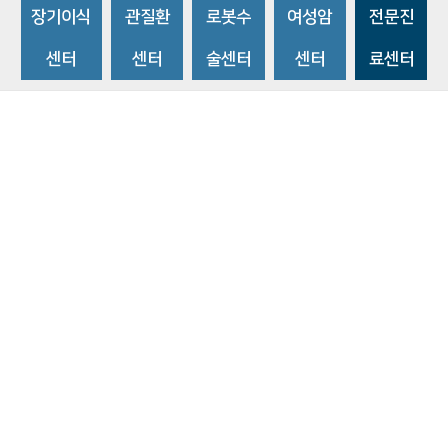
장기이식
관질환
로봇수
여성암
전문진
센터
센터
술센터
센터
료센터
비급여수가조회
환자 권리와 의무
개인정보처리방침
이메일 무단수집거부
주소 : 14584 경기도 부천시 조마루로 170