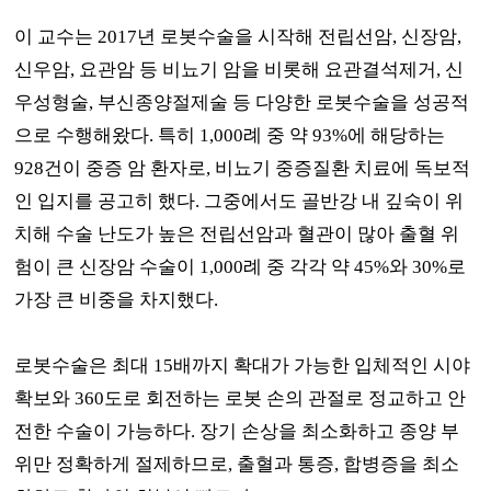
이 교수는
2017
년 로봇수술을 시작해 전립선암
,
신장암
,
신우암
,
요관암 등 비뇨기 암을 비롯해 요관결석제거
,
신
우성형술
,
부신종양절제술 등 다양한 로봇수술을 성공적
으로 수행해왔다
.
특히
1,000
례 중 약
93%
에 해당하는
928
건이 중증 암 환자로
,
비뇨기 중증질환 치료에 독보적
인 입지를 공고히 했다
.
그중에서도 골반강 내 깊숙이 위
치해 수술 난도가 높은 전립선암과 혈관이 많아 출혈 위
험이 큰 신장암 수술이
1,000
례 중 각각 약
45%
와
30%
로
가장 큰 비중을 차지했다
.
로봇수술은 최대
15
배까지 확대가 가능한 입체적인 시야
확보와
360
도로 회전하는 로봇 손의 관절로 정교하고 안
전한 수술이 가능하다
.
장기 손상을 최소화하고 종양 부
위만 정확하게 절제하므로
,
출혈과 통증
,
합병증을 최소