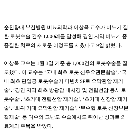
순천향대 부천병원 비뇨의학과 이상욱 교수가 비뇨기 질
환 로봇수술 건수
1,000
례를 달성해 경인 지역 비뇨기 중
증질환 치료의 새로운 이정표를 세웠다고
9
일 밝혔다
.
이상욱 교수는
1
월
3
일 기준 총
1,000
건의 로봇수술을 집
도했다
.
이 교수는
‘
국내 최초 로봇 신우요관문합술
’, ‘
국
내 최초 단일공 로봇수술기 다빈치
SP
로 요막관암 제거
술
’, ‘
경인 지역 최초 방광암 내시경 및 전립선암 동시 로
봇수술
’, ‘
초거대 전립선암 제거술
’, ‘
초거대 신장암 제거
술
’, ‘
희귀 거대 요막관암 제거술
’, ‘
무수혈 로봇 신장부분
절제술
’
등 다수의 고난도 수술에서도 뛰어난 성과로 의
료계의 주목을 받았다
.