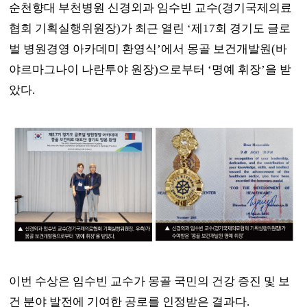
순천향대 부천병원 신경외과 임수빈 교수
(
경기국제의료
협회 기획실행위원장
)
가 최근 열린
‘
제
17
회 경기도 글로
벌 병원경영 아카데미 환영식
’
에서 몽골 보건개발원
(
바
야르마그나이 나란투야 원장
)
으로부터
‘
명예 휘장
’
을 받
았다
.
이번 수상은 임수빈 교수가 몽골 국민의 건강 증진 및 보
건 분야 발전에 기여한 공로를 인정받은 결과다
.