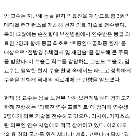
임 교수는 지난해 몽골 현지 의료진을 대상으로 총
3
회의
메디컬 컨퍼런스를 개최해 선진 의료 기술을 전수했다
.
특히
12
월에는 순천향대 부천병원에서 연수받은 몽골 의
료진
2
명과 함께 몽골 최초로
‘
후종인대골화증 환자
’
를
대상으로
‘
전방경추체절제 및 재건술
’
을 집도해 큰 주목
을 받았다
.
이 수술은 척수를 감압하는 고난도 수술로
,
임
교수는 열악한 현지 수술 환경 속에서도 빠르고 정확하게
수술을 진행해 국내외 의료계에 큰 반향을 일으켰다
.
현재 임 교수는 몽골 보건부 산하 보건개발원과 경기도가
함께 진행하는
‘
의료진 연수 프로젝트
’
에 참여해 연수생
2
명에게 의료 기술을 전수하고 있으며
,
러시아
,
카자흐스
탄 의료인 연수 사업에도 적극 참여하고 있다
.
이외에도
‘
의료 취약 국가를 위한 세미나
’
개최
,
코로나
19
당시
‘
경