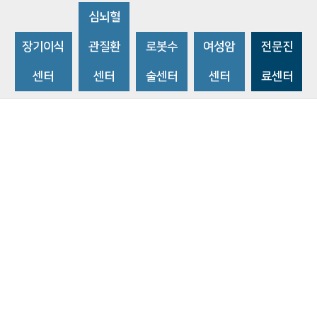
심뇌혈
장기이식
관질환
로봇수
여성암
전문진
센터
센터
술센터
센터
료센터
비급여수가조회
환자 권리와 의무
개인정보처리방침
이메일 무단수집거부