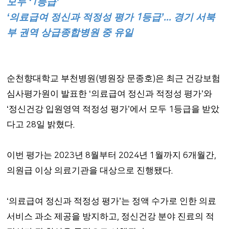
모두
‘1
등급
’
‘
의료급여 정신과 적정성 평가
1
등급
’...
경기 서북
부 권역 상급종합병원 중 유일
순천향대학교 부천병원
(
병원장 문종호
)
은 최근 건강보험
심사평가원이 발표한
‘
의료급여 정신과 적정성 평가
’
와
‘
정신건강 입원영역 적정성 평가
’
에서 모두
1
등급을 받았
다고
28
일 밝혔다
.
이번 평가는
년
월부터
년
월까지
개월간
2023
8
2024
1
6
,
의원급 이상 의료기관을 대상으로 진행됐다
.
의료급여 정신과 적정성 평가
는 정액 수가로 인한 의료
‘
’
서비스 과소 제공을 방지하고
정신건강 분야 진료의 적
,