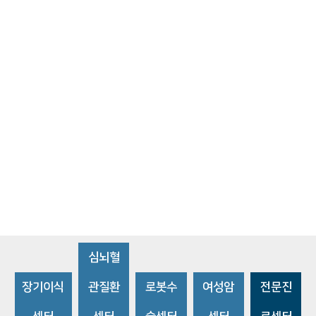
심뇌혈
장기이식
관질환
로봇수
여성암
전문진