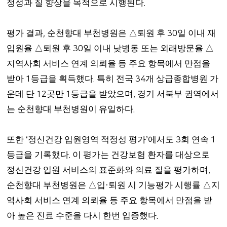
정성과 질 향상을 목적으로 시행된다
.
평가 결과
순천향대 부천병원은
△
퇴원 후
일 이내 재
,
30
입원율
△
퇴원 후
일 이내 낮병동 또는 외래방문율
△
30
지역사회 서비스 연계 의뢰율 등 주요 항목에서 만점을
받아
등급을 획득했다
특히 전국
개 상급종합병원 가
1
.
34
운데 단
곳만
등급을 받았으며
경기 서북부 권역에서
12
1
,
는 순천향대 부천병원이 유일하다
.
또한
정신건강 입원영역 적정성 평가
에서도
회 연속
‘
’
3
1
등급을 기록했다
이 평가는 건강보험 환자를 대상으로
.
정신건강 입원 서비스의 표준화와 의료 질을 평가하며
,
순천향대 부천병원은
△
입
퇴원 시 기능평가 시행률
△
지
·
역사회 서비스 연계 의뢰율 등 주요 항목에서 만점을 받
아 높은 진료 수준을 다시 한번 입증했다
.