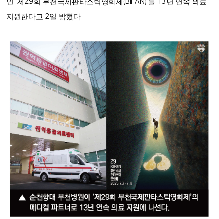
인
‘
제
29
회 부천국제판타스틱영화제
(BIFAN)’
를
13
년 연속 의료
지원한다고
2
일 밝혔다
.