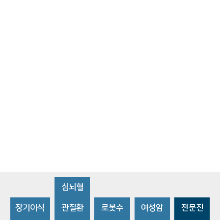
심뇌혈
장기이식
관질환
로봇수
여성암
전문진