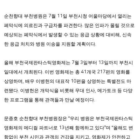
순천향대 부천병원은
7
월
11
일 부천시청 어울마당에서 열리는
폐막식에 의료진과 구급차를 파견한다
.
많은 인파가 몰릴 것으로
예상되는 폐막식에서 발생할 수 있는 응급 상황에 대비해
,
신속
한 응급 처치와 병원 이송을 지원할 계획이다
.
올해 부천국제판타스틱영화제는
7
월
3
일부터
13
일까지 부천시
일대에서 개최된다
.
이번 영화제는 총
41
개국
217
편의 영화를
상영하며
,
배우 이병헌의 대표작
10
편을 상영하는 특별전도 마
련됐다
.
이병헌은 개막식을 비롯해 무대 인사
,
메가토크 등 다양
한 프로그램을 통해 관객들과 만날 예정이다
.
문종호 순천향대 부천병원장은
“
우리 병원은 부천국제판타스틱
영화제의 메디컬 파트너로
13
년째 함께하고 있다
”
며
“
올해도 변
함없이 부천 시민과 관객의 건강을 지키고
,
영화제가 안전하고