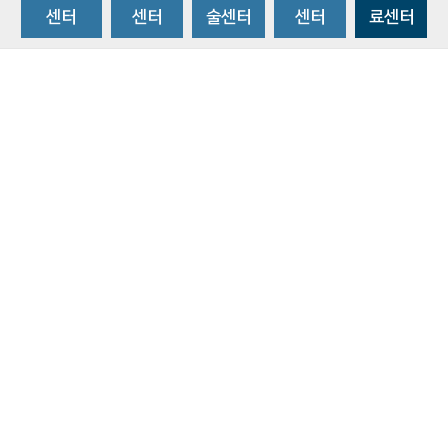
센터
센터
술센터
센터
료센터
비급여수가조회
환자 권리와 의무
개인정보처리방침
이메일 무단수집거부
주소 : 14584 경기도 부천시 조마루로 170
ⓒ 2019 BY SOONCHUNHYANG UNIVERSITY HOSPITAL. ALL RIGHTS
RESERVED.