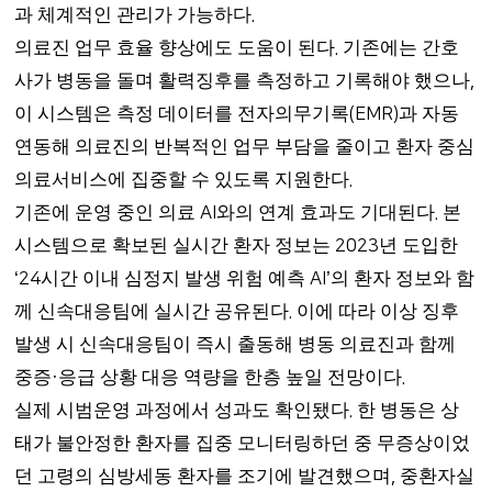
과 체계적인 관리가 가능하다
.
의료진 업무 효율 향상에도 도움이 된다
기존에는 간호
.
사가 병동을 돌며 활력징후를 측정하고 기록해야 했으나
,
이 시스템은 측정 데이터를 전자의무기록
과 자동
(EMR)
연동해 의료진의 반복적인 업무 부담을 줄이고 환자 중심
의료서비스에 집중할 수 있도록 지원한다
.
기존에 운영 중인 의료
와의 연계 효과도 기대된다
본
AI
.
시스템으로 확보된 실시간 환자 정보는
년 도입한
2023
시간 이내 심정지 발생 위험 예측
의 환자 정보와 함
‘24
AI’
께 신속대응팀에 실시간 공유된다
이에 따라 이상 징후
.
발생 시 신속대응팀이 즉시 출동해 병동 의료진과 함께
중증
응급 상황 대응 역량을 한층 높일 전망이다
·
.
실제 시범운영 과정에서 성과도 확인됐다
한 병동은 상
.
태가 불안정한 환자를 집중 모니터링하던 중 무증상이었
던 고령의 심방세동 환자를 조기에 발견했으며
중환자실
,