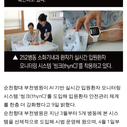
순천향대 부천병원이
기반 실시간 입원환자 모니터링
AI
시스템
씽크
를 도입해 입원환자 안전관리 체계
‘
(thynC)’
를 한층 더 강화했다고
일 밝혔다
9
.
순천향대 부천병원은 지난
월부터
개 병동에 본 시스
3
5
템을 선제적으로 도입해 시범 운영해 왔으며
월
일부
, 4
1