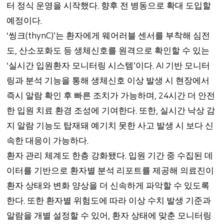
터 정식 운영을 시작했다
향후 전 병동으로 확대 도입할
.
예정이다
.
씽크
는 환자에게 웨어러블 센서를 부착해 심전
‘
(thynC)’
도
산소포화도 등 생체신호를 원격으로 확인할 수 있는
,
실시간 입원환자 모니터링 시스템
이다
기반 모니터
‘
’
. AI
링과 분석 기능을 통해 생체신호 이상 발생 시 현장에서
즉시 알람 확인 후 빠른 조치가 가능하며
시간 더 안전
, 24
한 입원 치료 환경 조성에 기여한다
또한
실시간 낙상 감
.
,
지 알람 기능도 탑재돼 예기치 못한 사고 발생 시 보다 신
속한 대응이 가능하다
.
환자 관리 체계도 한층 강화됐다
입원 기간 중 수집된 데
.
이터를 기반으로 환자별 분석 리포트를 제공해 의료진이
환자 상태와 변화 양상을 더 신속하게 파악할 수 있도록
한다
또한 환자별 위험도에 따라 이상 수치 발생 기준과
.
알람을 개별 설정할 수 있어
환자 상태에 맞춘 모니터링
,