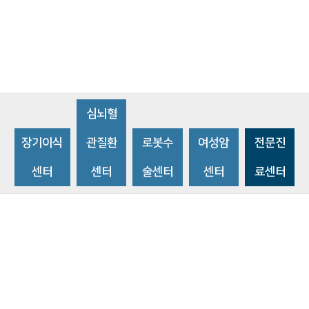
심뇌혈
장기이식
관질환
로봇수
여성암
전문진
센터
센터
술센터
센터
료센터
비급여수가조회
환자 권리와 의무
개인정보처리방침
이메일 무단수집거부