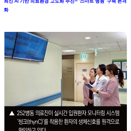
최신
AI
기반 의료환경 고도화 추진
ⵈ
‘
스마트 병원
’
구축 본격
화