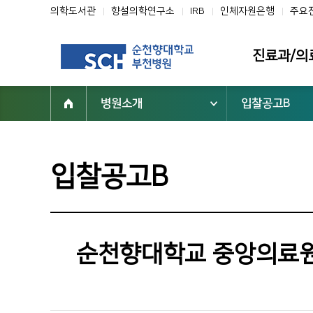
의학도서관
향설의학연구소
IRB
인체자원은행
주요
진료과/의
병원소개
입찰공고B
진료과
의료진
클리닉
입찰공고B
전문진료센터
부설기관/연구
일반검진센터
순천향대학교 중앙의료원
진료협력센터
건강증진센터
진료지원부서