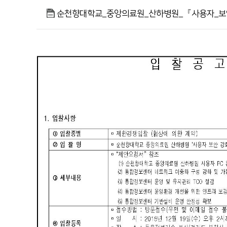
순천향대학교 부속 부천병원
순천향대학교_중앙의료원_산하병원_『사용자_보안_
의학도서관
1899-5700