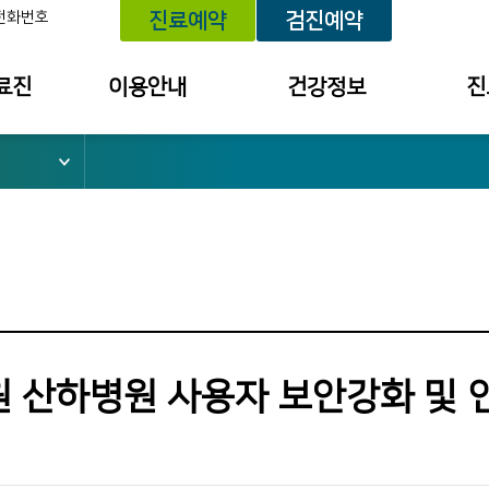
전화번호
진료예약
검진예약
료진
이용안내
건강정보
진
위치 안내
건강정보
예약내
외래진료 안내
건강상담
진료 내
건강검진 안내
세미나/강좌안내
투약 내
입퇴원 안내
의료원보
검사결
소
응급진료 안내
검진 결
채혈실 이용안내
건강상담
 산하병원 사용자 보안강화 및 
병문안 안내
칭찬사연
간호간병통합서비스
불편/건
수납창구 안내