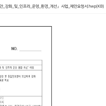
강화_및_인프라_운영_환경_개선』사업_제안요청서.hwp(KB)
서류발급 안내
전화번호 안내
장례식장 안내
모바일 앱