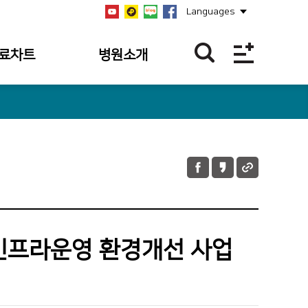
Languages
료차트
병원소개
역
병원개요
역
설립자
역
연혁
과조회
비전/미션/핵심가치
과 내역
안전보건경영방침
 내역조회
병원장 인사말
인프라운영 환경개선 사업
 내역
사회공헌
의 접수 내역
공지사항
언론보도