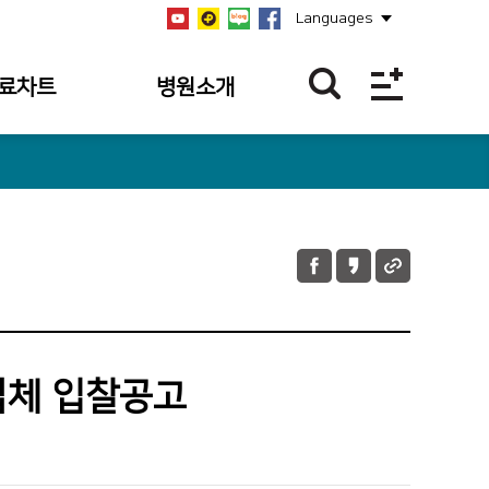
Languages
료차트
병원소개
역
병원개요
역
설립자
역
연혁
과조회
비전/미션/핵심가치
과 내역
안전보건경영방침
 내역조회
병원장 인사말
업체 입찰공고
 내역
사회공헌
의 접수 내역
공지사항
언론보도