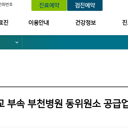
전화번호
진료예약
검진예약
료진
이용안내
건강정보
진
위치 안내
건강정보
예약내
외래진료 안내
건강상담
진료 내
건강검진 안내
세미나/강좌안내
투약 내
입퇴원 안내
의료원보
검사결
소
응급진료 안내
검진 결
채혈실 이용안내
건강상담
 부속 부천병원 동위원소 공급
병문안 안내
칭찬사연
간호간병통합서비스
불편/건
수납창구 안내