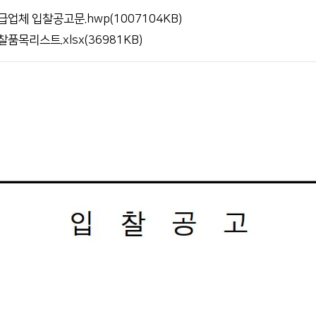
업체 입찰공고문.hwp(1007104KB)
서류발급 안내
목리스트.xlsx(36981KB)
전화번호 안내
장례식장 안내
모바일 앱