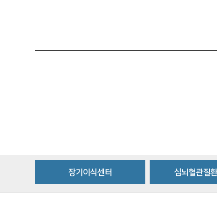
장기이식센터
심뇌혈관질