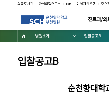
의학도서관
향설의학연구소
IRB
인체자원은행
주요
진료과/의
병원소개
입찰공고B
진료과
의료진
클리닉
입찰공고B
전문진료센터
부설기관/연구
일반검진센터
순천향대학교
진료협력센터
건강증진센터
진료지원부서