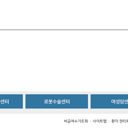
환센터
로봇수술센터
여성암
비급여수가조회
사이트맵
환자 권리