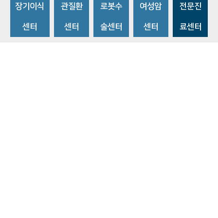
장기이식
관질환
로봇수
여성암
전문진
센터
센터
술센터
센터
료센터
비급여수가조회
환자 권리와 의무
개인정보처리방침
이메일 무단수집거부
주소 : 14584 경기도 부천시 조마루로 170