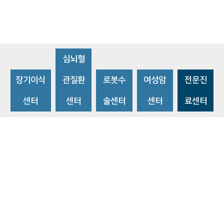
심뇌혈
장기이식
관질환
로봇수
여성암
전문진
센터
센터
술센터
센터
료센터
비급여수가조회
환자 권리와 의무
개인정보처리방침
이메일 무단수집거부