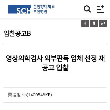
입찰공고B
영상의학검사 외부판독 업체 선정 재
공고 입찰
붙임.zip(1400548KB)