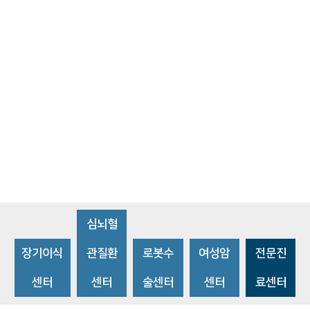
심뇌혈
장기이식
관질환
로봇수
여성암
전문진
센터
센터
술센터
센터
료센터