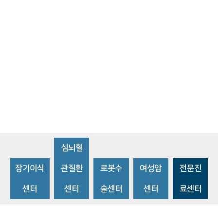
심뇌혈
장기이식
관질환
로봇수
여성암
전문진
센터
센터
술센터
센터
료센터
비급여수가조회
환자 권리와 의무
개인정보처리방침
이메일 무단수집거부