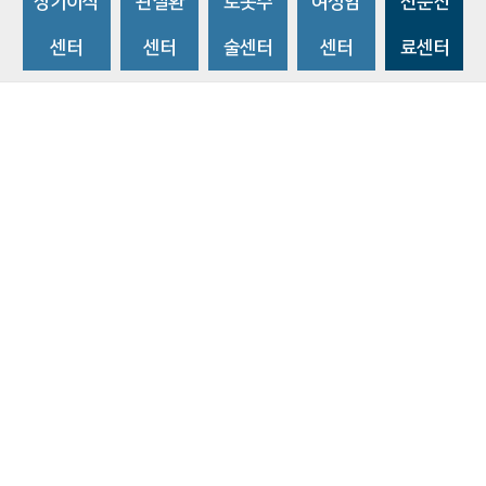
장기이식
관질환
로봇수
여성암
전문진
센터
센터
술센터
센터
료센터
비급여수가조회
환자 권리와 의무
개인정보처리방침
이메일 무단수집거부
주소 : 14584 경기도 부천시 조마루로 170
ⓒ 2019 BY SOONCHUNHYANG UNIVERSITY HOSPITAL. ALL RIGHTS