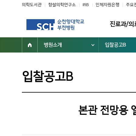
의학도서관
향설의학연구소
IRB
인체자원은행
주요
진료과/의
병원소개
입찰공고B
진료과
의료진
클리닉
입찰공고B
전문진료센터
부설기관/연구
일반검진센터
본관 전망용 
진료협력센터
건강증진센터
진료지원부서