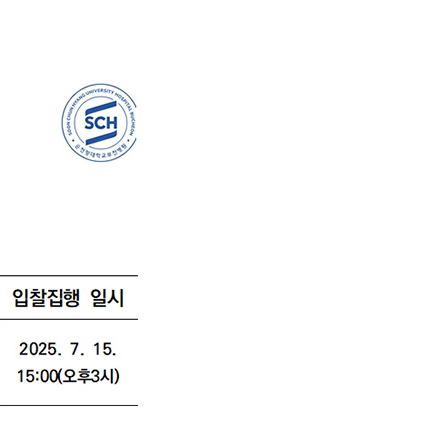
희망을 찾는 사람들
인재채용
병원HI
순천향 네트워크
고객 행복글
입찰공고