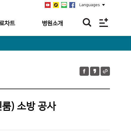
Languages
료차트
병원소개
역
병원개요
역
설립자
역
연혁
과조회
비전/미션/핵심가치
과 내역
안전보건경영방침
 내역조회
병원장 인사말
룸) 소방 공사
 내역
사회공헌
의 접수 내역
공지사항
언론보도