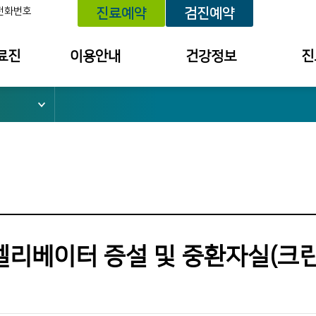
전화번호
진료예약
검진예약
료진
이용안내
건강정보
진
위치 안내
건강정보
예약내
외래진료 안내
건강상담
진료 내
건강검진 안내
세미나/강좌안내
투약 내
입퇴원 안내
의료원보
검사결
소
응급진료 안내
검진 결
채혈실 이용안내
건강상담
엘리베이터 증설 및 중환자실(크린
병문안 안내
칭찬사연
간호간병통합서비스
불편/건
수납창구 안내