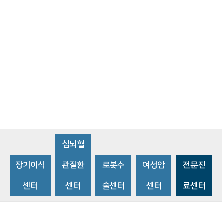
심뇌혈
장기이식
관질환
로봇수
여성암
전문진
센터
센터
술센터
센터
료센터
비급여수가조회
환자 권리와 의무
개인정보처리방침
이메일 무단수집거부