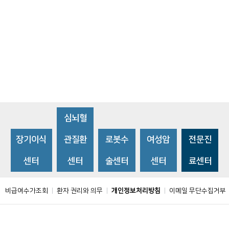
심뇌혈
장기이식
관질환
로봇수
여성암
전문진
센터
센터
술센터
센터
료센터
비급여수가조회
환자 권리와 의무
개인정보처리방침
이메일 무단수집거부