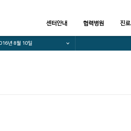
센터안내
협력병원
진료
016년 8월 10일