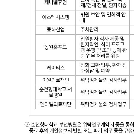
제니엘휴먼
제/검체 전달, 환자이송
병원 보안 및 면회객 안
에스텍시스템
내
동하산업
주차관리
입원환자 식사 제공 및
환자확인, 식이 프로그
동원홈푸드
램 운영 및 조언 등에 관
한 업무 처리를 위함
전화 교환 업무, 환자 전
케이티스
화상담 및 예약
이원의료재단
위탁검체물의 검사업무
순천향대학교 서
위탁검체물의 검사업무
울병원
엔티엘의료재단
위탁검체물의 검사업무
② 순천향대학교 부천병원은 위탁업무계약서 등을 통하여 
종료 후의 개인정보의 반환 또는 파기 의무 등을 규정