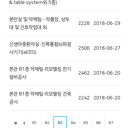
& table system외 5종)
분만실 및 약제팀 - 약품장, 상두
2228
2018-06-29
대 및 간호작업대 외
신생아중환자실-진폭통합뇌파검
2506
2018-06-27
사기기(aEEG)
본관 B1층 약제팀 리모델링 전기
2462
2018-06-20
설비공사
본관 B1층 약제팀 리모델링 건축
2242
2018-06-20
공사
81
82
83
84
85
86
87