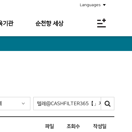
Languages
육기관
순천향 세상
공지사항
소식안내
의료원보
사회공헌
채용정보
입찰공고
파일
조회수
작성일