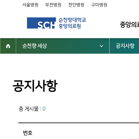
서울병원
부천병원
천안병원
구미병원
중앙의
순천향 세상
공지사항
소개
인사말
미션·비전·핵
공지사항
조직도
연혁
총 게시물 :
0
역대 중앙의
심벌마크
순천향 역사
번호