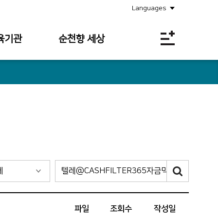
Languages
육기관
순천향 세상
공지사항
소식안내
의료원보
사회공헌
채용정보
입찰공고
파일
조회수
작성일