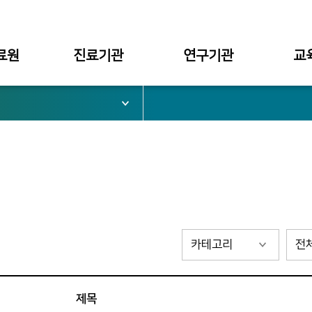
료원
진료기관
연구기관
교
서울병원
대학부설
대학
부천병원
병원부설
대학원
심가치
천안병원
구미병원
료원장
관
제목