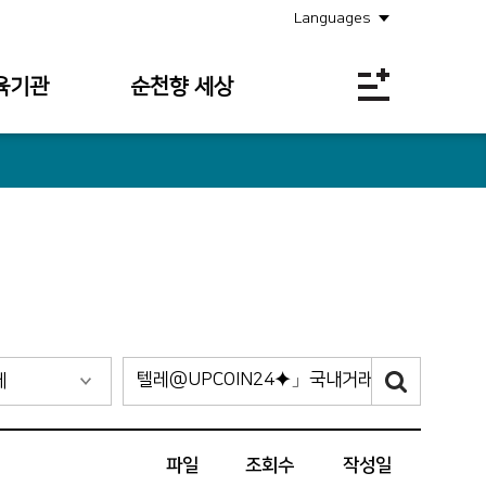
Languages
육기관
순천향 세상
공지사항
소식안내
의료원보
사회공헌
채용정보
입찰공고
파일
조회수
작성일