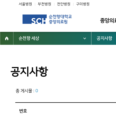
서울병원
부천병원
천안병원
구미병원
중앙의
순천향 세상
공지사항
소개
인사말
미션·비전·핵
공지사항
조직도
연혁
총 게시물 :
0
역대 중앙의
심벌마크
순천향 역사
번호