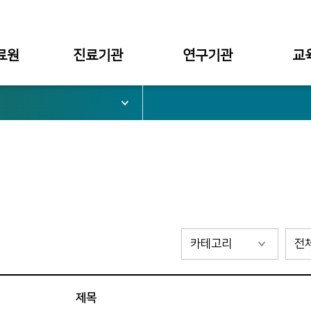
료원
진료기관
연구기관
교
서울병원
대학부설
대학
부천병원
병원부설
대학원
심가치
천안병원
구미병원
료원장
관
제목