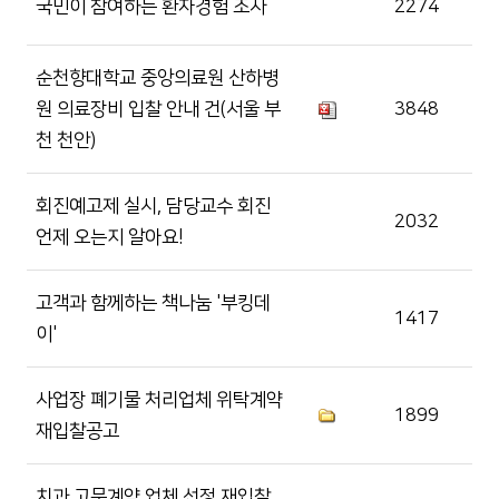
국민이 참여하는 환자경험 조사
2274
순천향대학교 중앙의료원 산하병
원 의료장비 입찰 안내 건(서울 부
3848
천 천안)
회진예고제 실시, 담당교수 회진
2032
언제 오는지 알아요!
고객과 함께하는 책나눔 '부킹데
1417
이'
사업장 폐기물 처리업체 위탁계약
1899
재입찰공고
치과 고문계약 업체 선정 재입찰