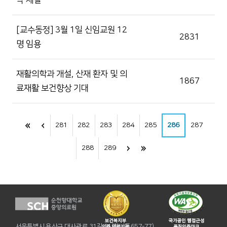
약 체결
[교수동정] 3월 1일 신임교원 12
2831
명 임용
재활의학과 개설, 산재 환자 및 의
1867
료재활 보건향상 기대
281
282
283
284
285
286
287
288
289
서울특별시 용산구 대사관로 31길 31(한남동657-77)