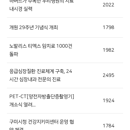
하버드가 주목한 우리병원의 치료
2022
내시경 실력
개원 29주년 기념식 개최
1798
노발리스 티엑스 암치료 1000건
1982
돌파
응급심장질환 진료체계 구축, 24
2495
시간 심장내과 전문의 진료
PET-CT[양전자방출단층촬영기]
1924
개소식 열려....
구미시청 건강지키미센터 운영 협
1784