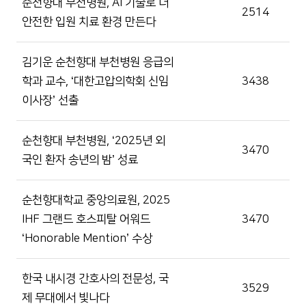
순천향대 부천병원, AI 기술로 더
2514
안전한 입원 치료 환경 만든다
김기운 순천향대 부천병원 응급의
학과 교수, ‘대한고압의학회 신임
3438
이사장’ 선출
순천향대 부천병원, ‘2025년 외
3470
국인 환자 송년의 밤’ 성료
순천향대학교 중앙의료원, 2025
IHF 그랜드 호스피탈 어워드
3470
‘Honorable Mention’ 수상
한국 내시경 간호사의 전문성, 국
3529
제 무대에서 빛나다