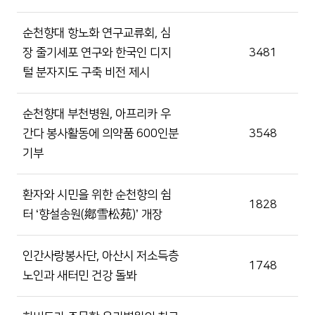
순천향대 항노화 연구교류회, 심
장 줄기세포 연구와 한국인 디지
3481
털 분자지도 구축 비전 제시
순천향대 부천병원, 아프리카 우
간다 봉사활동에 의약품 600인분
3548
기부
환자와 시민을 위한 순천향의 쉼
1828
터 ‘향설송원(鄕雪松苑)’ 개장
인간사랑봉사단, 아산시 저소득층
1748
노인과 새터민 건강 돌봐