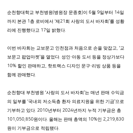
순천향대학교 부천병원
(
병원장 문종호
)
이
6
월
9
일부터
14
일
까지 본관
1
층 로비에서
‘
제
21
회 사랑의 도서 바자회
’
를 성황
리에 진행했다고
17
일 밝혔다
.
이번 바자회는 교보문고 인천점과 처음으로 손을 맞잡고
, ‘
교
보문고 팝업마켓
’
을 열었다
.
성인
·
아동 도서 등을 정상가보다
10%
할인 판매하고
,
핫트랙스 디자인 문구
·
리빙 상품 등을
함께 판매했다
.
순천향대 부천병원
‘
사랑의 도서 바자회
’
는 매년 판매 수익금
의 일부를
‘
국내외 저소득층 환자 의료지원을 위한 기금
’
으로
기부하고 있다
. 2010
년부터
2024
년까지 누적 기부금은 총
101,050,850
원이다
.
올해는 판매 총액의
10%
인
2,219,830
원이 기부금으로 적립됐다
.