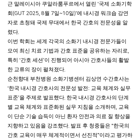
근 말레이시아 쿠알라룸푸르에서 열린
국제 소화기학
‘
회
월
일
일
에 내시경 워크숍 강연
(GUT 2025, 8
7
~10
)’
자로 초청돼 국제 무대에서 한국 간호의 전문성을 알
렸다
.
이번 학회는 세계 각국의 소화기 내시경 전문가들이
모여 최신 치료 기법과 간호 표준을 공유하는 자리로
,
특히
간호 세션
이 진행되어 아시아 간호사들의 활발
‘
’
한 교류의 장이 펼쳐졌다
.
순천향대 부천병원 소화기병센터 김상연 수간호사는
한국 내시경 간호사의 전문성 발전
교육 체계와 실무
‘
:
표준
을 주제로 발표했다
한국 내시경 간호사의 단계
’
.
별 교육 체계와 표준화된 실무 지침을 소개하며
교육
,
이 단순 기술 습득이 아닌 환자 안전과 의료 질 향상을
지향하고 있음을 강조했다
발표 후 청중들은
한국의
.
“
간호 교육이 매우 체계적이면서 선진적
이라고 평가하
”