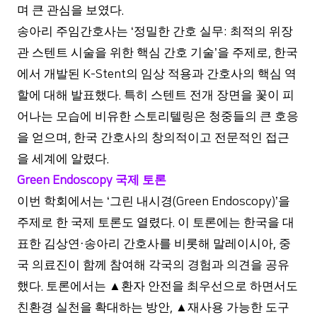
며 큰 관심을 보였다
.
송아리 주임간호사는
정밀한 간호 실무
최적의 위장
‘
:
관 스텐트 시술을 위한 핵심 간호 기술
을 주제로
한국
’
,
에서 개발된
의 임상 적용과 간호사의 핵심 역
K-Stent
할에 대해 발표했다
특히 스텐트 전개 장면을 꽃이 피
.
어나는 모습에 비유한 스토리텔링은 청중들의 큰 호응
을 얻으며
한국 간호사의 창의적이고 전문적인 접근
,
을 세계에 알렸다
.
국제 토론
Green Endoscopy
이번 학회에서는
그린 내시경
을
‘
(Green Endoscopy)’
주제로 한 국제 토론도 열렸다
이 토론에는 한국을 대
.
표한 김상연
송아리 간호사를 비롯해 말레이시아
중
·
,
국 의료진이 함께 참여해 각국의 경험과 의견을 공유
했다
토론에서는
▲
환자 안전을 최우선으로 하면서도
.
친환경 실천을 확대하는 방안
▲
재사용 가능한 도구
,