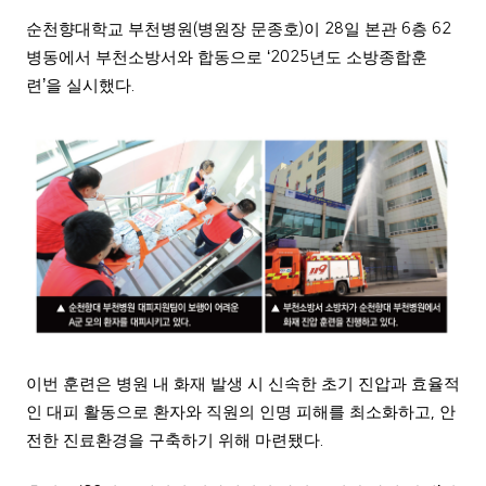
순천향대학교 부천병원
(
병원장 문종호
)
이
28
일 본관
6
층
62
병동에서 부천소방서와 합동으로
‘2025
년도 소방종합훈
련
’
을 실시했다
.
이번 훈련은 병원 내 화재 발생 시 신속한 초기 진압과 효율적
인 대피 활동으로 환자와 직원의 인명 피해를 최소화하고
,
안
전한 진료환경을 구축하기 위해 마련됐다
.