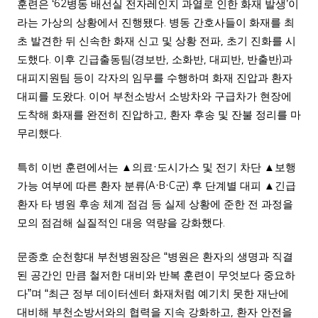
훈련은
‘62
병동 배선실 전자레인지 과열로 인한 화재 발생
’
이
라는 가상의 상황에서 진행됐다
.
병동 간호사들이 화재를 최
초 발견한 뒤 신속한 화재 신고 및 상황 전파
,
초기 진화를 시
도했다
.
이후 긴급출동팀
(
경보반
,
소화반
,
대피반
,
반출반
)
과
대피지원팀 등이 각자의 임무를 수행하며 화재 진압과 환자
대피를 도왔다
.
이어 부천소방서 소방차와 구급차가 현장에
도착해 화재를 완전히 진압하고
,
환자 후송 및 잔불 정리를 마
무리했다
.
특히 이번 훈련에서는
▲
의료
·
도시가스 및 전기 차단
▲
보행
가능 여부에 따른 환자 분류
(A·B·C
군
)
후 단계별 대피
▲
긴급
환자 타 병원 후송 체계 점검 등 실제 상황에 준한 전 과정을
모의 점검해 실질적인 대응 역량을 강화했다
.
문종호 순천향대 부천병원장은
“
병원은 환자의 생명과 직결
된 공간인 만큼 철저한 대비와 반복 훈련이 무엇보다 중요하
다
”
며
“
최근 정부 데이터센터 화재처럼 예기치 못한 재난에
대비해 부천소방서와의 협력을 지속 강화하고
,
환자 안전을