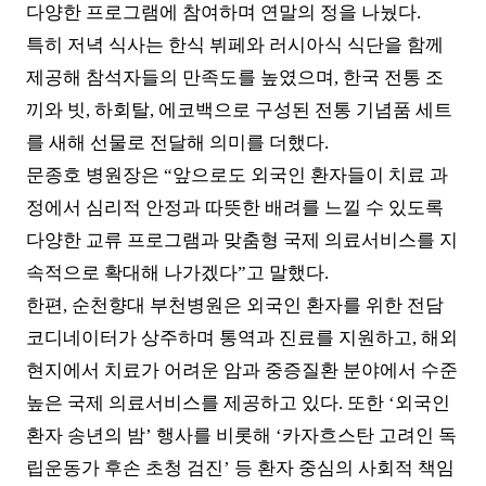
다양한 프로그램에 참여하며 연말의 정을 나눴다
.
특히 저녁 식사는 한식 뷔페와 러시아식 식단을 함께
제공해 참석자들의 만족도를 높였으며
,
한국 전통 조
끼와 빗
,
하회탈
,
에코백으로 구성된 전통 기념품 세트
를 새해 선물로 전달해 의미를 더했다
.
문종호 병원장은
“
앞으로도 외국인 환자들이 치료 과
정에서 심리적 안정과 따뜻한 배려를 느낄 수 있도록
다양한 교류 프로그램과 맞춤형 국제 의료서비스를 지
속적으로 확대해 나가겠다
”
고 말했다
.
한편
,
순천향대 부천병원은 외국인 환자를 위한 전담
코디네이터가 상주하며 통역과 진료를 지원하고
,
해외
현지에서 치료가 어려운 암과 중증질환 분야에서 수준
높은 국제 의료서비스를 제공하고 있다
.
또한
‘
외국인
환자 송년의 밤
’
행사를 비롯해
‘
카자흐스탄 고려인 독
립운동가 후손 초청 검진
’
등 환자 중심의 사회적 책임