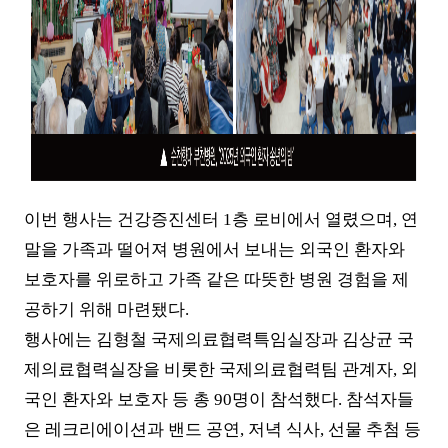
이번 행사는 건강증진센터
1
층 로비에서 열렸으며
,
연
말을 가족과 떨어져 병원에서 보내는 외국인 환자와
보호자를 위로하고 가족 같은 따뜻한 병원 경험을 제
공하기 위해 마련됐다
.
행사에는 김형철 국제의료협력특임실장과 김상균 국
제의료협력실장을 비롯한 국제의료협력팀 관계자
,
외
국인 환자와 보호자 등 총
90
명이 참석했다
.
참석자들
은 레크리에이션과 밴드 공연
,
저녁 식사
,
선물 추첨 등