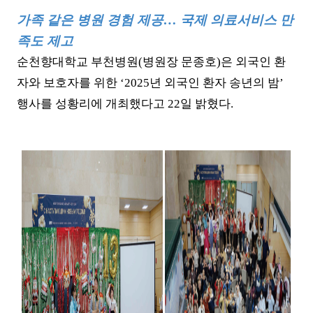
가족 같은 병원 경험 제공
…
국제 의료서비스 만
족도 제고
순천향대학교 부천병원
(
병원장 문종호
)
은 외국인 환
자와 보호자를 위한
‘2025
년 외국인 환자 송년의 밤
’
행사를 성황리에 개최했다고
22
일 밝혔다
.