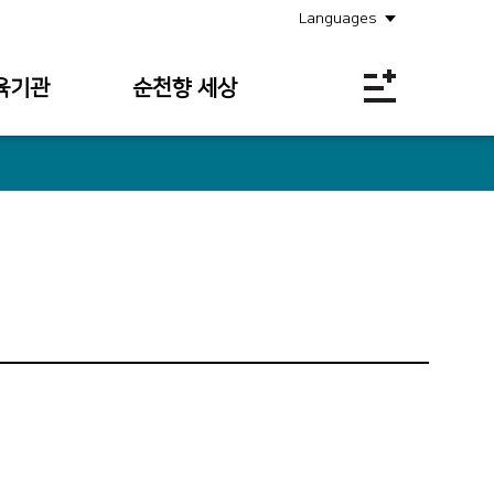
Languages
육기관
순천향 세상
공지사항
소식안내
의료원보
사회공헌
채용정보
입찰공고