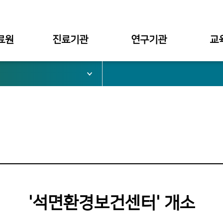
료원
진료기관
연구기관
교
서울병원
대학부설
대학
부천병원
병원부설
대학원
심가치
천안병원
구미병원
료원장
'석면환경보건센터' 개소
관