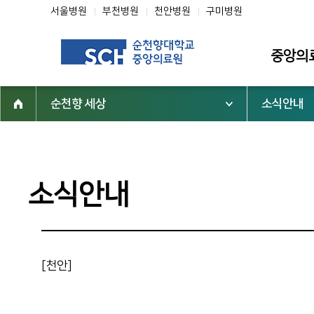
서울병원
부천병원
천안병원
구미병원
중앙의
순천향 세상
소식안내
소개
인사말
미션·비전·핵
소식안내
조직도
연혁
역대 중앙의
[천안]
심벌마크
순천향 역사