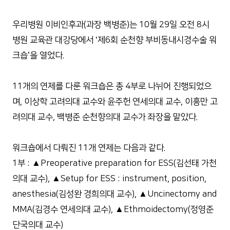
우리병원 이비인후과(과장 백병준)는 10월 29일 오전 8시
병원 교육관 대강당에서 ‘제6회 순천향 부비동내시경수술 워
크숍’을 열었다.
11개의 연제를 다룬 워크숍은 총 4부로 나뉘어 진행되었으
며, 이상학 고려의대 교수와 윤주헌 연세의대 교수, 이흥만 고
려의대 교수, 백병준 순천향의대 교수가 좌장을 맡았다.
워크숍에서 다뤄진 11개 연제는 다음과 같다.
1부 : ▲Preoperative preparation for ESS(김선태 가천
의대 교수), ▲Setup for ESS : instrument, position,
anesthesia(김성완 경희의대 교수), ▲Uncinectomy and
MMA(김경수 연세의대 교수), ▲Ethmoidectomy(정영준
단국의대 교수)