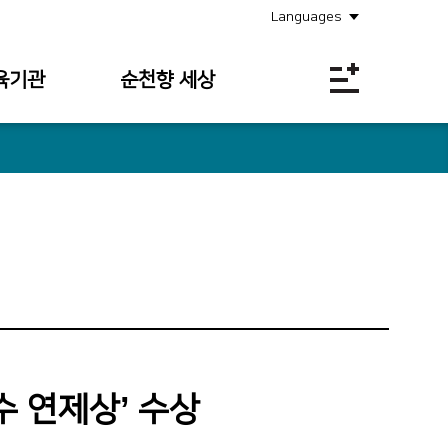
Languages
육기관
순천향 세상
공지사항
소식안내
의료원보
사회공헌
채용정보
입찰공고
수 연제상’ 수상