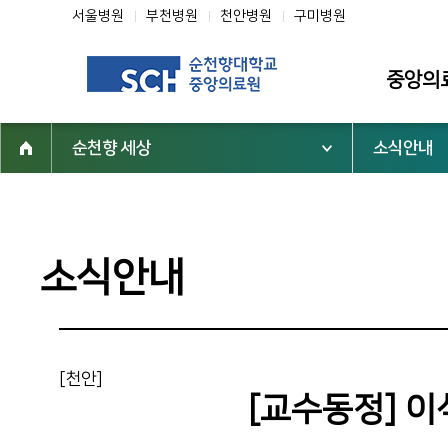
서울병원
부천병원
천안병원
구미병원
중앙의
순천향 세상
소식안내
소개
인사말
미션·비전·핵
소식안내
조직도
연혁
역대 중앙의
[천안]
심벌마크
[교수동정] 이
순천향 역사