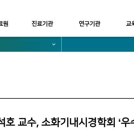
료원
진료기관
연구기관
교
서울병원
대학부설
대학
부천병원
병원부설
대학원
심가치
천안병원
구미병원
료원장
석호 교수, 소화기내시경학회 ‘우
관