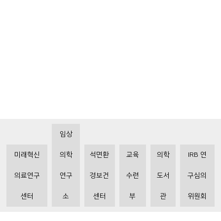
임상
미래혁신
의학
석면환
교육
의학
IRB 연
의료연구
연구
경보건
수련
도서
구심의
센터
소
센터
부
관
위원회