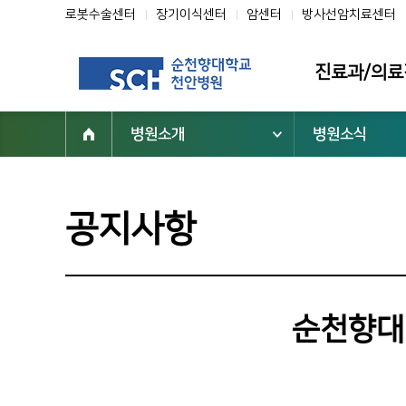
로봇수술센터
장기이식센터
암센터
방사선암치료센터
진료과/의료
병원소개
병원소식
진료과
의료진
클리닉
공지사항
전문센터
진료협력센터
부설기관/연구
순천향대
진료지원부서
닥터초대석
순천향을 빛낸