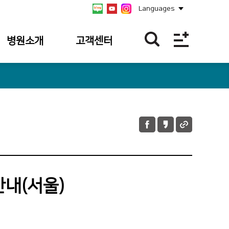
Languages
병원소개
고객센터
병원개요
불편/건의접수
연혁
칭찬합니다
비전/미션/
불편/건의
핵심가치
접수내역
안전보건경영방침
칭찬사연 내역
병원장 인사말
내(서울)
병원소식
사회공헌
공식 SNS