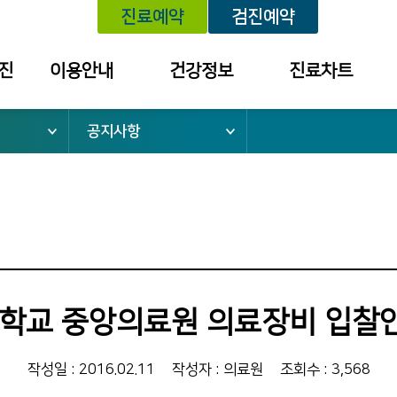
진료예약
검진예약
진
이용안내
건강정보
진료차트
공지사항
위치안내
건강정보
예약내역
외래진료안내
학술대회 /
진료내역
건강강좌 안내
건강검진안내
외래약 처방내역
입퇴원안내
검진 결과 내역
응급진료안내
소
건강보험안내
학교 중앙의료원 의료장비 입찰안
병문안안내
증명서 발급
작성일 : 2016.02.11
작성자 : 의료원
조회수 : 3,568
안내