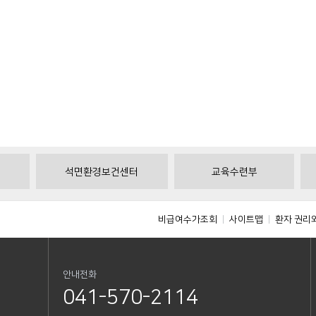
석면환경보건센터
교육수련부
비급여수가조회
사이트맵
환자 권리
안내전화
041-570-2114