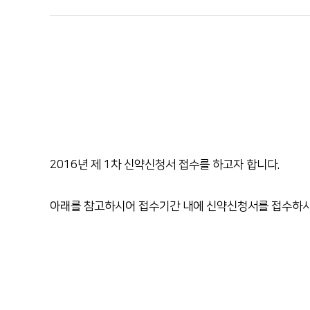
순천향대학교 부속 천안병원
이달의 논문
041-570-2114
2016
년 제
1
차 신약신청서 접수를 하고자 합니다
.
아래를 참고하시어 접수기간 내에 신약신청서를 접수하