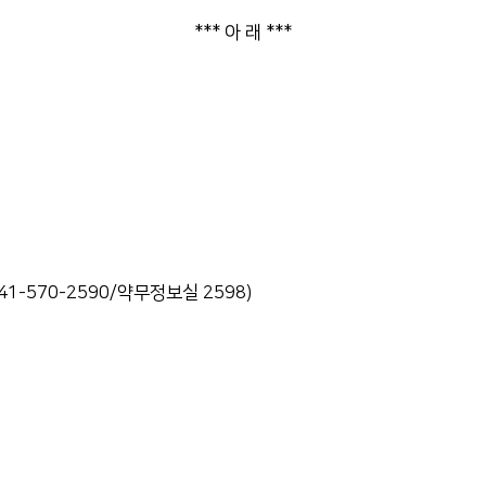
***
아 래
***
41-570-2590/
약무정보실
2598)