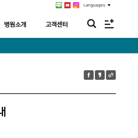
Languages
병원소개
고객센터
병원개요
불편/건의접수
연혁
칭찬합니다
비전/미션/
불편/건의
핵심가치
접수내역
안전보건경영방침
칭찬사연 내역
병원장 인사말
내
병원소식
사회공헌
공식 SNS