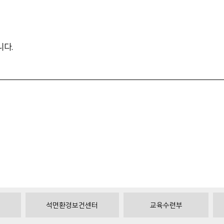
니다
.
석면환경보건센터
교육수련부