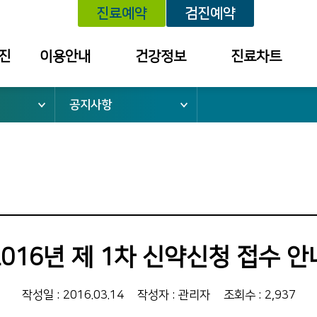
진료예약
검진예약
진
이용안내
건강정보
진료차트
공지사항
위치안내
건강정보
예약내역
외래진료안내
학술대회 /
진료내역
건강강좌 안내
건강검진안내
외래약 처방내역
입퇴원안내
검진 결과 내역
응급진료안내
소
건강보험안내
2016년 제 1차 신약신청 접수 안
병문안안내
증명서 발급
작성일 : 2016.03.14
작성자 : 관리자
조회수 : 2,937
안내