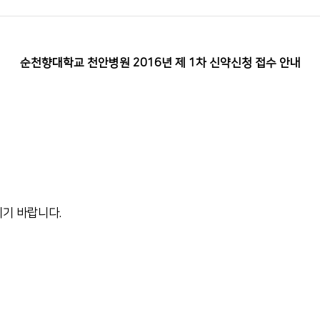
전화번호 안내
간호간병
통합서비스 안내
순천향대학교 천안병원 2016
년 제
1
차 신약신청 접수 안내
장례식장 안내
모바일 앱
시기 바랍니다
.