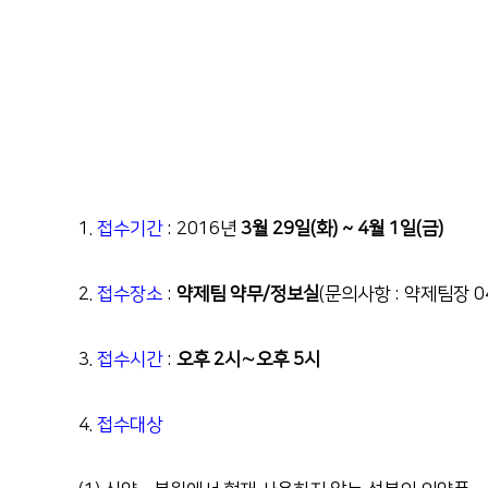
1.
접수기간
: 2016
년
3
월
29
일
(
화
) ~ 4
월
1
일
(
금
)
2.
접수장소
:
약제팀 약무
/
정보실
(
문의사항
:
약제팀장
0
3.
접수시간
:
오후
2
시
∼
오후
5
시
4.
접수대상