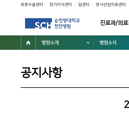
로봇수술센터
장기이식센터
암센터
방사선암치료센터
진료과/의료
병원소개
병원소식
진료과
의료진
클리닉
공지사항
전문센터
진료협력센터
부설기관/연구
진료지원부서
닥터초대석
순천향을 빛낸