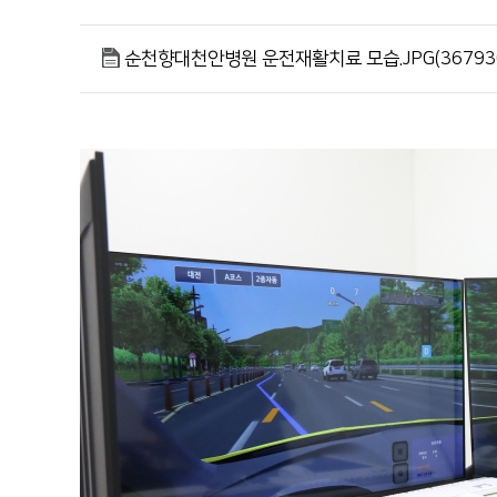
순천향대학교 부속 천안병원
이달의 논문
041-570-2114
순천향대천안병원 운전재활치료 모습.JPG(36793