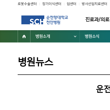
로봇수술센터
장기이식센터
암센터
방사선암치료센터
진료과/의료
병원소개
병원소식
진료과
의료진
클리닉
병원뉴스
전문센터
진료협력센터
부설기관/연구
운전
진료지원부서
닥터초대석
순천향을 빛낸