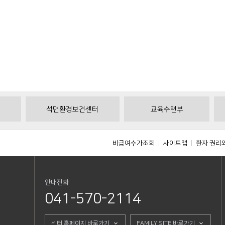
석면환경보건센터
교육수련부
비급여수가조회
사이트맵
환자 권리
안내전화
041-570-2114
센터 홈페이지 바로가기
FAMILY SITE 바로가기