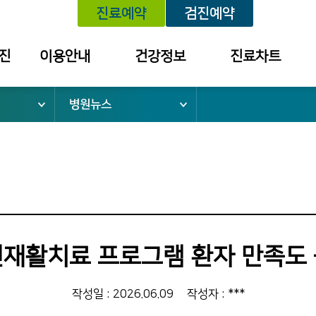
진료예약
검진예약
진
이용안내
건강정보
진료차트
병원뉴스
위치안내
건강정보
예약내역
외래진료안내
학술대회 /
진료내역
건강강좌 안내
건강검진안내
외래약 처방내역
입퇴원안내
검진 결과 내역
응급진료안내
소
건강보험안내
재활치료 프로그램 환자 만족도
병문안안내
증명서 발급
작성일 : 2026.06.09
작성자 : ***
안내