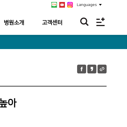
Languages
병원소개
고객센터
병원개요
불편/건의접수
연혁
칭찬합니다
비전/미션/
불편/건의
핵심가치
접수내역
안전보건경영방침
칭찬사연 내역
병원장 인사말
 높아
병원소식
사회공헌
공식 SNS