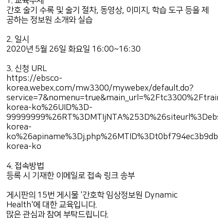
1. 교육주제
간호 술기 수록 및 술기 절차, 동영상, 이미지, 학습 도구 등을 제
공하는 정보원 소개와 실습
2. 일시
2020년 5월 26일 화요일 16:00~16:30
3. 신청 URL
https://ebsco-
korea.webex.com/mw3300/mywebex/default.do?
service=7&nomenu=true&main_url=%2Ftc3300%2Ftrain
korea-ko%26UID%3D-
99999999%26RT%3DMTIjNTA%253D%26siteurl%3Deb
korea-
ko%26apiname%3Dj.php%26MTID%3Dt0bf794ec3b9db
korea-ko
4. 접속방법
등록 시 기재한 이메일로 접속 링크 송부
게시판의 15번 게시물 '간호학 임상정보원 Dynamic
Health'에 대한 교육입니다.
많은 관심과 참여 부탁드립니다.