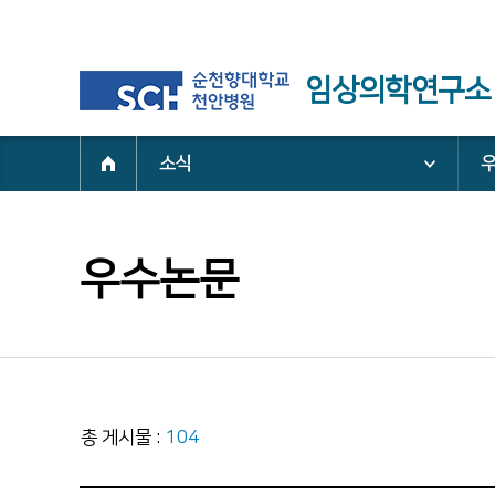
임상의학연구소
소식
우수논문
총 게시물 :
104