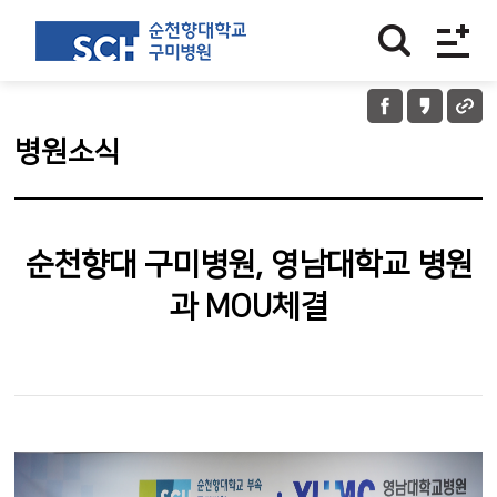
병원소식
순천향대 구미병원, 영남대학교 병원
과 MOU체결