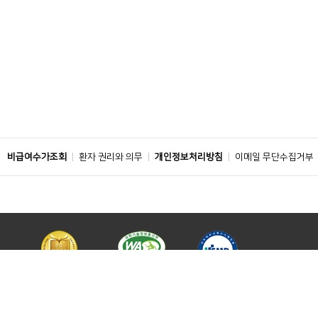
비급여수가조회
환자 권리와 의무
개인정보처리방침
이메일 무단수집거부