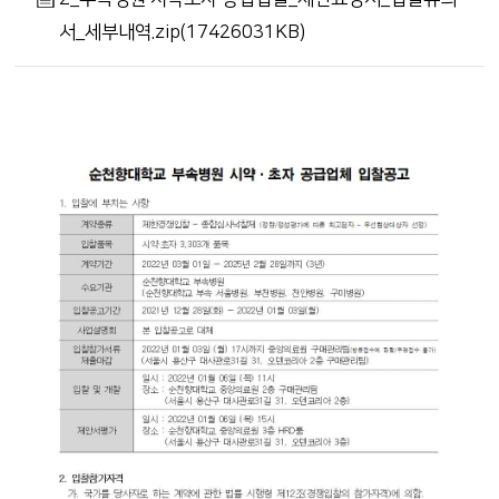
서_세부내역.zip(17426031KB)