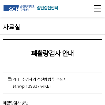
일반검진센터
자료실
폐활량검사 안내
PFT_수검자의 검진방법 및 주의사
항.hwp(13983744KB)
폐활량검사 방법