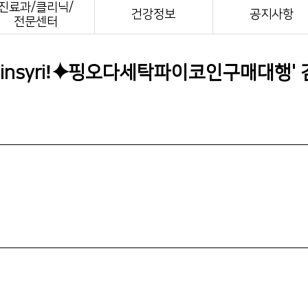
진료과/클리닉/
전화번호안내
건강정보
공지사항
전문센터
장례식장 안내
모바일 앱
oinsyriǃ⯌핑오다세탁파이코인구매대행
'