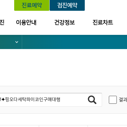
진료예약
검진예약
진
이용안내
건강정보
진료차트
위치안내
건강정보
예약내역
외래진료 안내
세미나/강좌
진료내역
건강검진 안내
예방접종
투약 내역
입퇴원 안내
질환별 안내장
검사결과조회
응급진료 안내
검진결과
건강보험 안내
결과
병문안 안내
증명서 발급
안내