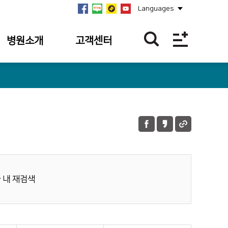
Languages
병원소개
고객센터
병원개요
이달의 BEST
친절직원
연혁
칭찬합니다.
미션·비전·
핵심가치
칭찬사연 접수
내역
안전보건경영방침
불편/건의접수
병원장 인사말
불편/건의 접수
 내 재검색
사회공헌
내역
병원소식
이달의 의료진