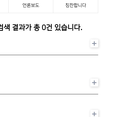
인재채용
언론보도
칭찬합니다
기부후원금
병원 HI
 검색 결과가 총
0
건 있습니다.
순천향 네트워크
순천향 역사관