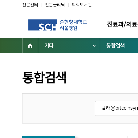
전문센터
전문클리닉
의학도서관
진료과/의료
기타
통합검색
진료과
의료진
전문클리닉
통합검색
전문센터
진료 지원부서
순천향대학교 부속 서울병원
02-709-9000