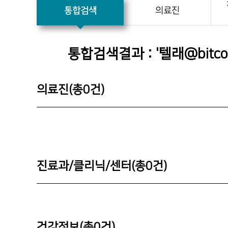
통합검색
의료진
통합검색결과 : '
텔래@bitc
의료진(총
0
건)
진료과/클리닉/센터(총
0
건)
건강정보(총
0
건)