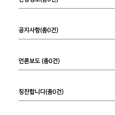
공지사항(총
0
건)
언론보도 (총
0
건)
칭찬합니다(총
0
건)