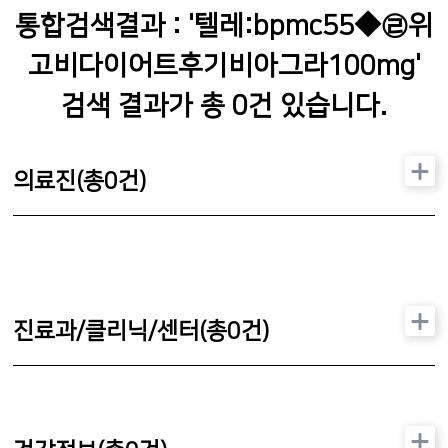
통합검색결과 : '
텔레:bpmc55◆㉣위
고비다이어트후기비아그라100mg
'
검색 결과가 총
0
건 있습니다.
의료진(총
0
건)
진료과/클리닉/센터(총
0
건)