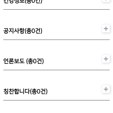
건강정보(총
0
건)
공지사항(총
0
건)
언론보도 (총
0
건)
칭찬합니다(총
0
건)