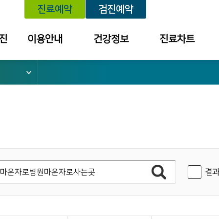
진료예약
검진예약
진
이용안내
건강정보
진료차트
위치안내
건강정보
예약내역
외래진료 안내
세미나/강좌
진료내역
건강검진 안내
예방접종
투약 내역
입퇴원 안내
질환별 안내장
검사결과조회
응급진료 안내
검진결과
건강보험 안내
결과
병문안 안내
증명서 발급
안내