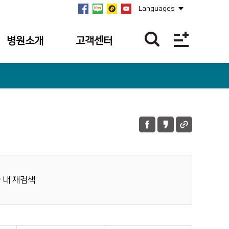
Languages
병원소개
고객센터
병원개요
이달의 BEST
친절직원
연혁
칭찬합니다.
미션·비전·
핵심가치
칭찬사연 접수
내역
안전보건경영방침
불편/건의접수
병원장 인사말
불편/건의 접수
 내 재검색
사회공헌
내역
병원소식
이달의 의료진