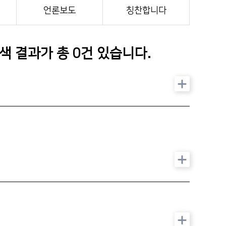
인재채용
언론보도
칭찬합니다
기부후원금
병원 HI
검색 결과가 총
0
건 있습니다.
순천향 네트워크
순천향 역사관