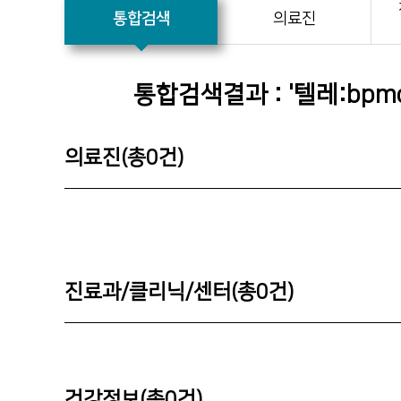
통합검색
의료진
통합검색결과 : '
텔레:bp
의료진(총
0
건)
진료과/클리닉/센터(총
0
건)
건강정보(총
0
건)