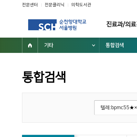
전문센터
전문클리닉
의학도서관
진료과/의료
기타
통합검색
진료과
의료진
전문클리닉
통합검색
전문센터
진료 지원부서
순천향대학교 부속 서울병원
02-709-9000