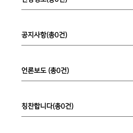
공지사항(총
0
건)
언론보도 (총
0
건)
칭찬합니다(총
0
건)