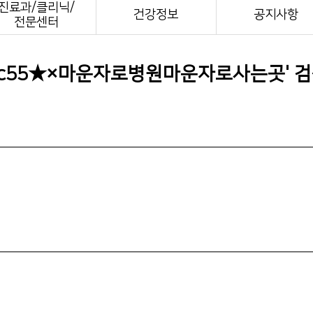
진료과/클리닉/
전화번호안내
건강정보
공지사항
전문센터
장례식장 안내
모바일 앱
mc55★×마운자로병원마운자로사는곳
' 