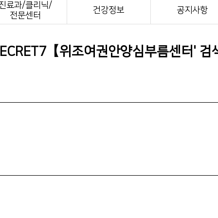
진료과/클리닉/
전화번호안내
건강정보
공지사항
전문센터
장례식장 안내
모바일 앱
SECRET7【위조여권안양심부름센터
' 