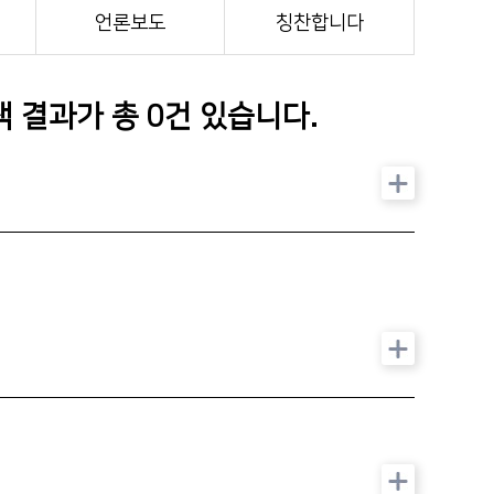
인재채용
언론보도
칭찬합니다
기부후원금
병원 HI
검색 결과가 총
0
건 있습니다.
순천향 네트워크
순천향 역사관