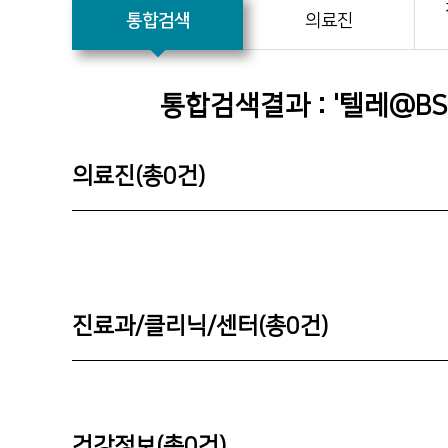
통합검색
의료진
통합검색결과 : '
텔레@B
의료진(총
0
건)
진료과/클리닉/센터(총
0
건)
건강정보(총
0
건)