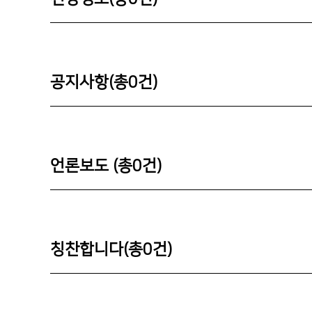
공지사항(총
0
건)
언론보도 (총
0
건)
칭찬합니다(총
0
건)