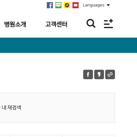
Languages
병원소개
고객센터
병원개요
이달의 BEST
친절직원
연혁
칭찬합니다.
미션·비전·
핵심가치
칭찬사연 접수
내역
안전보건경영방침
불편/건의접수
병원장 인사말
불편/건의 접수
 내 재검색
사회공헌
내역
병원소식
이달의 의료진