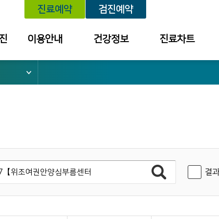
진료예약
검진예약
진
이용안내
건강정보
진료차트
위치안내
건강정보
예약내역
외래진료 안내
세미나/강좌
진료내역
건강검진 안내
예방접종
투약 내역
입퇴원 안내
질환별 안내장
검사결과조회
응급진료 안내
검진결과
건강보험 안내
결과
병문안 안내
증명서 발급
안내