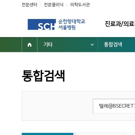
전문센터
전문클리닉
의학도서관
진료과/의료
기타
통합검색
진료과
의료진
전문클리닉
통합검색
전문센터
진료 지원부서
순천향대학교 부속 서울병원
02-709-9000